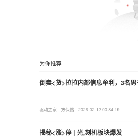
为你推荐
倒卖<货>拉拉内部信息牟利，3名男
驱动之家
方保僑
2026-02-12 00:34:19
揭秘<涨>停 | 光,刻机板块爆发